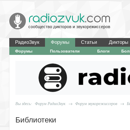
РадиоЗвук
Форумы
Статьи
Дикторы
Форумы
Пользователи
Блоги
Бо
Вы здесь:
Форум РадиоЗвук
→
Форум звукорежиссеров
→
Б
Библиотеки