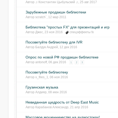
Автор
♫ Константин Цыбульский ♫
,
25 авг 2017
Зарубежные продакшн библиотеки
Автор
scratch`
,
12 мар 2011
Библиотека "простых FX" для презентаций и игр
Автор
Джес
,
23 ноя 2016
спецэффекты fx
Посоветуйте библиотеку для IVR
Автор
Балдук Андрей
,
12 дек 2016
Опрос по новой РФ продакшн библиотеке
Автор
antonoff
,
06 дек 2016
1
2
3
Посоветуйте библиотеку
Автор
x_files_1
,
06 ноя 2016
Грузинская музыка
Автор
Алдияр
,
08 июн 2016
Невиданная щедрость от Deep East Music
Автор
Карабанов Александр
,
21 апр 2016
Массовое мошенничество на аудиостоках!