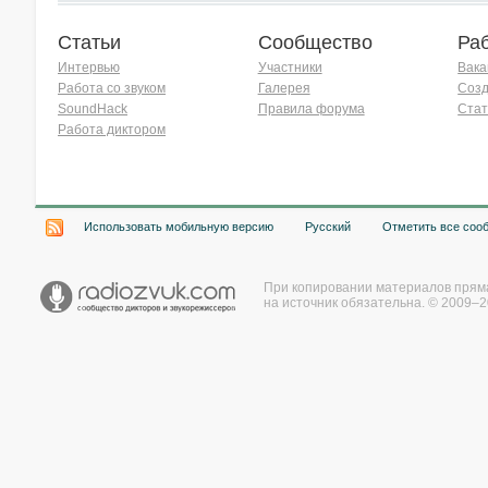
Статьи
Сообщество
Ра
Интервью
Участники
Вака
Работа со звуком
Галерея
Созд
SoundHack
Правила форума
Стат
Работа диктором
Хочу работать на радио!
Использовать мобильную версию
Русский
Отметить все соо
При копировании материалов прям
на источник обязательна. © 2009–