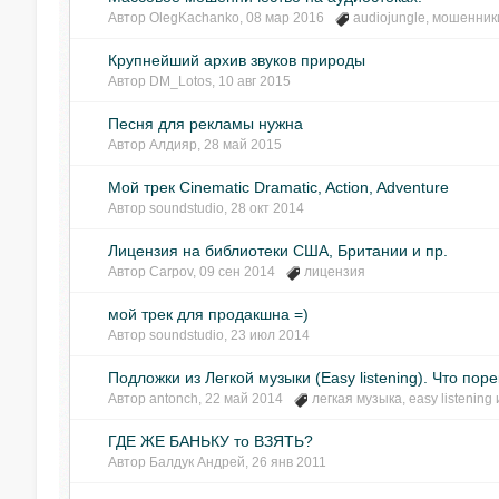
Автор
OlegKachanko
,
08 мар 2016
audiojungle
,
мошенник
Крупнейший архив звуков природы
Автор
DM_Lotos
,
10 авг 2015
Песня для рекламы нужна
Автор
Алдияр
,
28 май 2015
Мой трек Cinematic Dramatic, Action, Adventure
Автор
soundstudio
,
28 окт 2014
Лицензия на библиотеки США, Британии и пр.
Автор
Carpov
,
09 сен 2014
лицензия
мой трек для продакшна =)
Автор
soundstudio
,
23 июл 2014
Подложки из Легкой музыки (Easy listening). Что по
Автор
antonch
,
22 май 2014
легкая музыка
,
easy listening
ГДЕ ЖЕ БАНЬКУ то ВЗЯТЬ?
Автор
Балдук Андрей
,
26 янв 2011