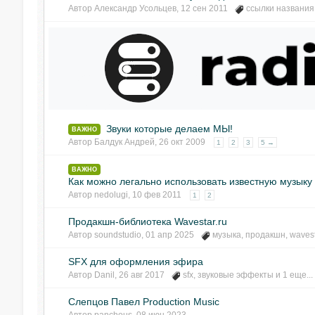
Автор
Александр Усольцев
,
12 сен 2011
ссылки названия
Звуки которые делаем МЫ!
ВАЖНО
Автор
Балдук Андрей
,
26 окт 2009
1
2
3
5 →
ВАЖНО
Как можно легально использовать известную музыку
Автор
nedolugi
,
10 фев 2011
1
2
Продакшн-библиотека Wavestar.ru
Автор
soundstudio
,
01 апр 2025
музыка
,
продакшн
,
waves
SFX для оформления эфира
Автор
Danil
,
26 авг 2017
sfx
,
звуковые эффекты
и 1 еще...
Слепцов Павел Production Music