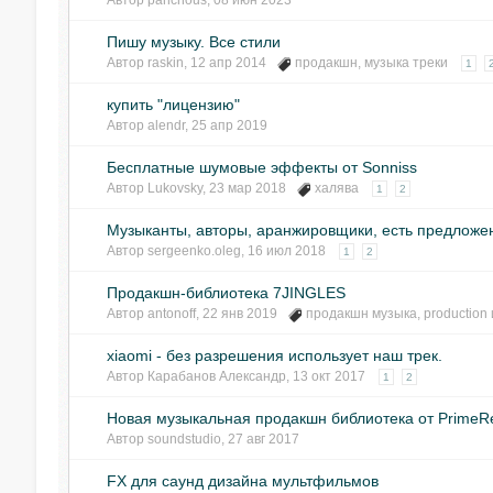
Автор
panchous
,
08 июн 2023
Пишу музыку. Все стили
Автор
raskin
,
12 апр 2014
продакшн
,
музыка треки
1
купить "лицензию"
Автор
alendr
,
25 апр 2019
Бесплатные шумовые эффекты от Sonniss
Автор
Lukovsky
,
23 мар 2018
халява
1
2
Музыканты, авторы, аранжировщики, есть предложен
Автор
sergeenko.oleg
,
16 июл 2018
1
2
Продакшн-библиотека 7JINGLES
Автор
antonoff
,
22 янв 2019
продакшн музыка
,
production
xiaomi - без разрешения использует наш трек.
Автор
Карабанов Александр
,
13 окт 2017
1
2
Новая музыкальная продакшн библиотека от PrimeRe
Автор
soundstudio
,
27 авг 2017
FX для саунд дизайна мультфильмов