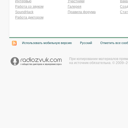
Интервью
Участники
Вака
Работа со звуком
Галерея
Созд
SoundHack
Правила форума
Стат
Работа диктором
Хочу работать на радио!
Использовать мобильную версию
Русский
Отметить все соо
При копировании материалов прям
на источник обязательна. © 2009–