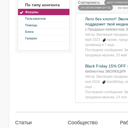
Сортировать
дате обновл
По типу контента
по убыванию (я-а)
по воз
Форумы
Лето без хлопот! Эво
Пользователи
поддержит твой медиа
Помощь
в
Продакшн-библиотека
Блоги
Автор
Эволюция продакш
Галерея
май 2023
промо
,
пред
промокод
и 7 еще...
Последнее сообщение
Эв
продакшн-музыка
,
25 май
Black Friday 15% OFF
библиотека ЭВОЛЮЦИЯ
Автор
Эволюция продакш
ноя 2016
blackfriday
,
s
еще...
Последнее сообщение
Эв
продакшн-музыка
,
14 ноя
Статьи
Сообщество
Ра