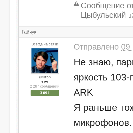
Сообщение от
Цыбульский ♫
Гайчук
Всегда на связи
Отправлено
09 
Не знаю, пар
яркость 103-
Диктор
2 287 сообщений
ARK
3 091
Я раньше тож
микрофонов. 