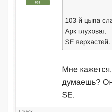
658
103-й цыпа сла
Арк глуховат.
SE верхастей.
Мне кажется,
думаешь? Он
SE.
Tim Vox