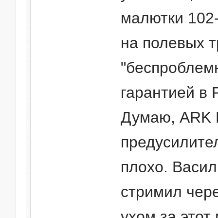
малютки 102-
на полевых т
"беспроблемн
гарантией в 
Думаю, ARK 
предусилител
плохо. Васил
стримил чере
ухом за этот 