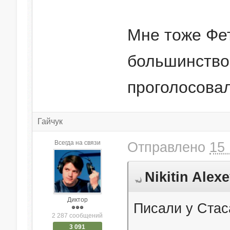
Мне тоже Фет
большинство
проголосова
Гайчук
Всегда на связи
Отправлено
15 
Nikitin Alex
Диктор
Писали у Стаса
2 287 сообщений
3 091