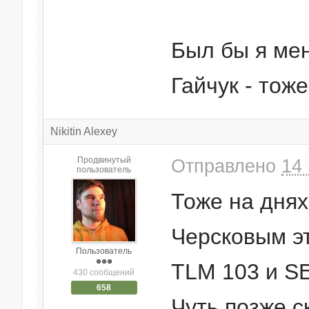
Был бы я мен
Гайчук - тож
Nikitin Alexey
Продвинутый
Отправлено
14 
пользователь
Тоже на днях
Черсковым э
Пользователь
TLM 103 и SE
430 сообщений
658
Чуть позже с