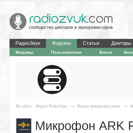
РадиоЗвук
Форумы
Статьи
Дикторы
Форумы
Пользователи
Блоги
Бо
Вы здесь:
Форум РадиоЗвук
→
Форум звукорежиссеров
→
Ж
Микрофон ARK 