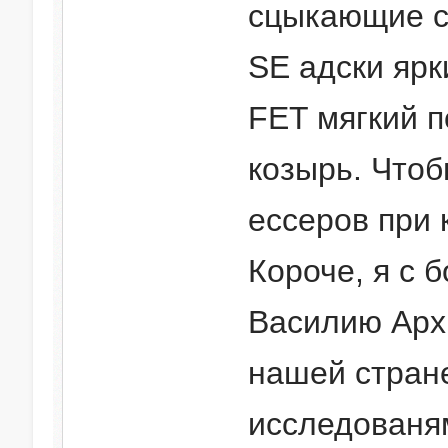
сцыкающие с
SE адски ярк
FET мягкий п
козырь. Чтоб
ессеров при 
Короче, я с 
Василию Архи
нашей стране
исследованя