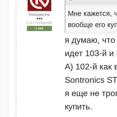
Мне кажется, 
Пользователь
вообще его ку
1 117 сообщений
1 442
я думаю, что 
идет 103-й и
А) 102-й как
Sontronics S
я еще не тро
купить.