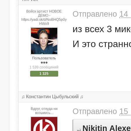
Войск артист НОВОЕ
Отправлено
14 
ДЕМО -
https://yadi.sk/d/NoBHQ5p0y
HWo9
из всех 3 мик
И это странн
Пользователь
1 539 сообщений
1 325
♫ Константин Цыбульский ♫
Вдруг, откуда ни
Отправлено
15 
возьмись...
Nikitin Alex