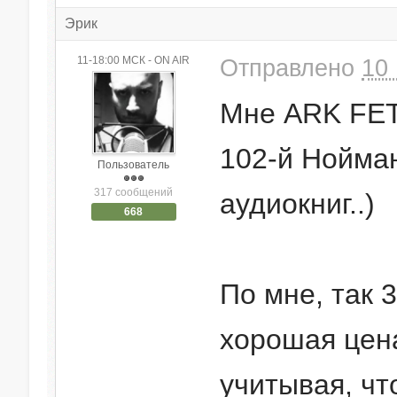
Эрик
11-18:00 МСК - ON AIR
Отправлено
10 
Мне ARK FET 
102-й Нойман
Пользователь
317 сообщений
аудиокниг..)
668
По мне, так 3
хорошая цен
учитывая, чт