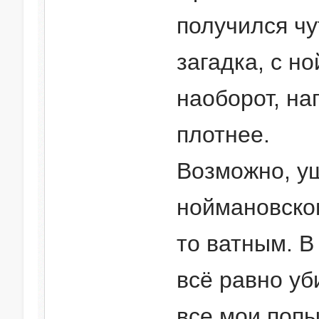
получился чу
загадка, с н
наоборот, на
плотнее.
Возможно, уш
ноймановском
то ватным. 
всё равно уб
все мои попы