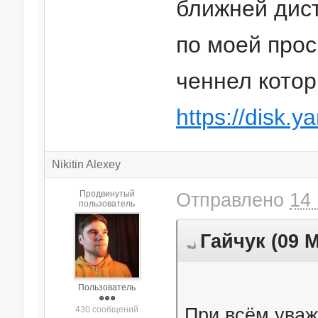
ближней дис
по моей прос
ченнел кото
https://disk.
Nikitin Alexey
Продвинутый
Отправлено
14 
пользователь
Гайчук (09 М
Пользователь
При всём уваж
430 сообщений