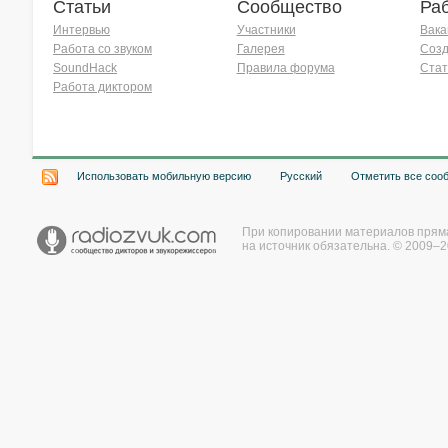
Статьи
Сообщество
Ра
Интервью
Участники
Вака
Работа со звуком
Галерея
Созд
SoundHack
Правила форума
Стат
Работа диктором
Хочу работать на радио!
Использовать мобильную версию
Русский
Отметить все соо
При копировании материалов прям
на источник обязательна. © 2009–